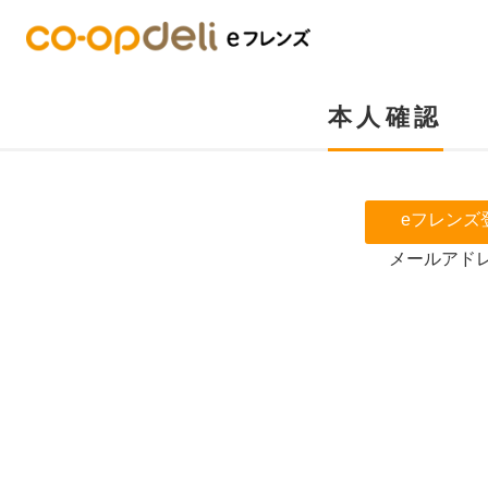
本人確認
eフレンズ
メールアド
お名前
姓カナ
※姓のフリガナのみ、ご入