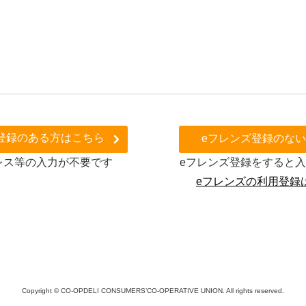
登録のある方はこちら
eフレンズ登録のな
レス等の入力が不要です
eフレンズ登録をすると
eフレンズの利用登録
残り
04
個
必須
箇所の入力をお願いします
名カナ
該当箇所へ移動
Copyright © CO-OPDELI CONSUMERS’CO-OPERATIVE UNION. All rights reserved.
力ください。